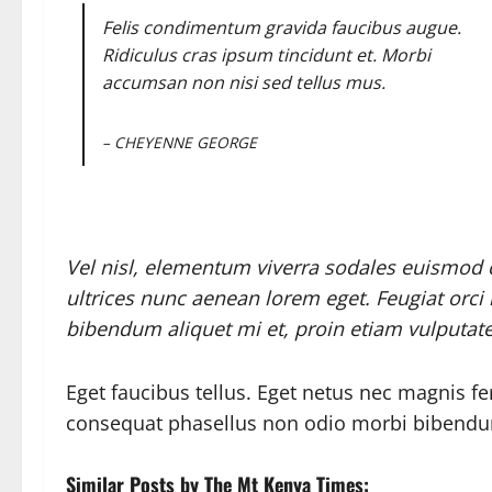
Felis condimentum gravida faucibus augue.
Ridiculus cras ipsum tincidunt et. Morbi
accumsan non nisi sed tellus mus.
– CHEYENNE GEORGE
Vel nisl, elementum viverra sodales euismod co
ultrices nunc aenean lorem eget. Feugiat orci 
bibendum aliquet mi et, proin etiam vulputate
Eget faucibus tellus. Eget netus nec magnis
consequat phasellus non odio morbi bibendum
Similar Posts by The Mt Kenya Times: