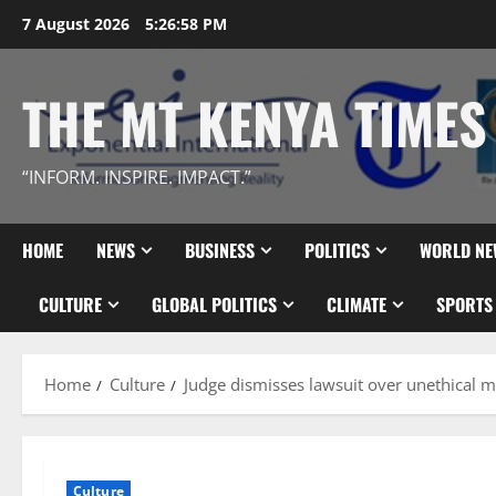
Skip
7 August 2026
5:27:00 PM
to
content
THE MT KENYA TIMES
“INFORM. INSPIRE. IMPACT.”
HOME
NEWS
BUSINESS
POLITICS
WORLD NE
CULTURE
GLOBAL POLITICS
CLIMATE
SPORTS
Home
Culture
Judge dismisses lawsuit over unethical m
Culture