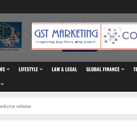
WS
LIFESTYLE
LAW & LEGAL
GLOBAL FINANCE
T
edicine release