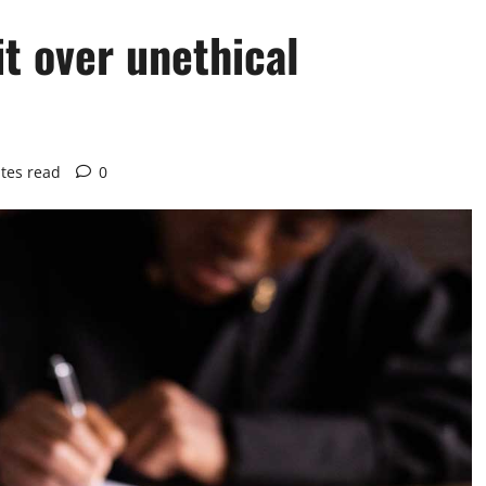
t over unethical
tes read
0