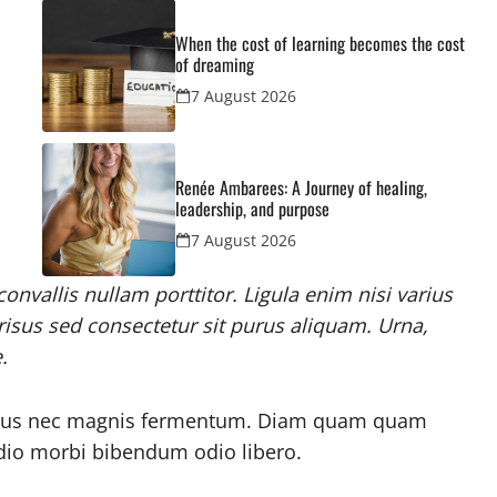
When the cost of learning becomes the cost
of dreaming
7 August 2026
Renée Ambarees: A Journey of healing,
leadership, and purpose
7 August 2026
nvallis nullam porttitor. Ligula enim nisi varius
risus sed consectetur sit purus aliquam. Urna,
.
netus nec magnis fermentum. Diam quam quam
dio morbi bibendum odio libero.